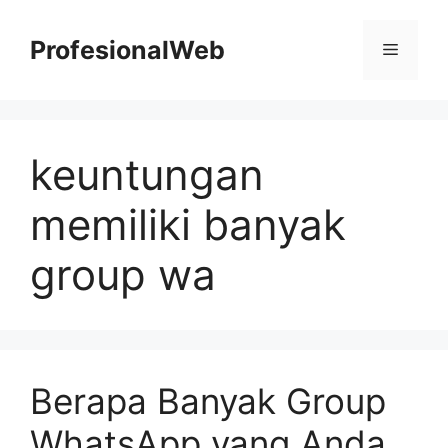
Skip
to
ProfesionalWeb
Menu
content
keuntungan
memiliki banyak
group wa
Berapa Banyak Group
WhatsApp yang Anda